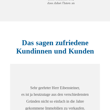
dass dabei Daten an
Drittanbieter
weitergegeben
werden.
Mehr Informationen
Inhalt
entsperren
Das sagen zufriedene
Erforderlichen
Kundinnen und Kunden
Service
akzeptieren
und Inhalte
entsperren
Sehr geehrter Herr Eibensteiner,
es ist ja heutzutage aus den verschiedensten
Gründen nicht so einfach in die Jahre
gekommene Immobilien zu verkaufen.