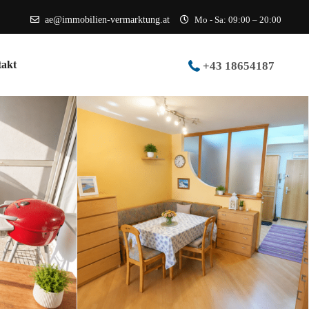
ae@immobilien-vermarktung.at
Mo - Sa: 09:00 – 20:00
akt
+43 18654187