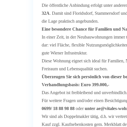
Die öffentliche Anbindung erfolgt unter ander
32A
. Damit sind Floridsdorf, Stammersdorf und
die Lage praktisch angebunden.
Eine besondere Chance für Familien und Na
In einer Zeit, in der Neubauwohnungen immer t
dar: viel Fläche, flexible Nutzungsmöglichkeit
gute Wiener Infrastruktur.
Diese Wohnung eignet sich ideal für Familien, N
Freiraum und Lebensqualität suchen.
Überzeugen Sie sich persönlich von dieser b
Verhandlungsbasis: Euro 399.000,-
Das Angebot ist freibleibend und unverbindlic
Für weitere Fragen und/oder einen Besichtigun
0699/ 18 88 98 88
oder
unter
ae@vitales-woh
Wir sind als Doppelmakler tätig, d.h. wir vertr
Kauf zzgl. Kaufnebenkosten gem. Merkblatt de