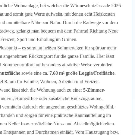
freundliche Wohnanlage, bei welcher die Wärmeschutzfassade 2026
t und somit gute Werte aufweist, mit denen echt Heizkosten
 und unmittelbare Nähe zur Natur. Durch die Radwege vor dem
Radweg, gelangt man bequem mit dem Fahrrad Richtung Neue
 Freizeit, Sport und Erholung im Grünen.
Pluspunkt – es sorgt an heißen Sommertagen für spürbar mehr
angenehmen Rückzugsort für die ganze Familie. Hier lässt
d Sommerkomfort auf besonders attraktive Weise verbinden.
utzfläche
sowie eine ca.
7,68 m² große Loggia/Freifläche
.
viel Raum für Familie, Wohnen, Arbeiten und Freizeit.
fwand lässt sich die Wohnung auch zu einer
5-Zimmer-
 Kindern, Homeoffice oder zusätzliche Rückzugsräume.
 vermitteln dadurch ein angenehm geschütztes Wohngefühl.
anden und sorgen für eine praktische Raumaufteilung im
nen Keller bzw. zusätzliche Nutz- und Abstellmöglichkeiten.
 zum Entspannen und Durchatmen einlädt. Vom Hauszugang bzw.