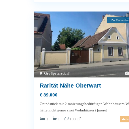
Zu Verkaufe
Großpetersdorf
Rarität Nähe Oberwart
€ 89.000
Grundstück mit 2 sanierungsbedürftigen Wohnhäusern W
hätte nicht gerne zwei Wohnhäuser i
[more]
2
2
1
108 m
detai