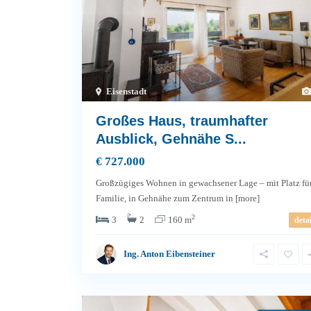
Eisenstadt
Großes Haus, traumhafter
Ausblick, Gehnähe S...
€ 727.000
Großzügiges Wohnen in gewachsener Lage – mit Platz fü
Familie, in Gehnähe zum Zentrum in
[more]
2
3
2
160 m
detai
Ing. Anton Eibensteiner