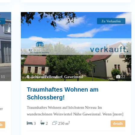
n
Zu Verkaufen
11
Schloss Pellendorf
,
Gaweinstal
22
Traumhaftes Wohnen am
Schlossberg!
Traumhaftes Wohnen auf höchstem Niveau Im
er
wunderschönen Weinviertel Nähe Gaweinstal. Wenn
[more]
2
3
2
250 m
details
ls