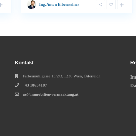
Ing. Anton Eibensteiner
Kontakt
Re
Färbermühlgasse 13/2/3, 1230 Wien, Österreich
Im
+43 18654187
Da
ae@immobilien-vermarktung.at