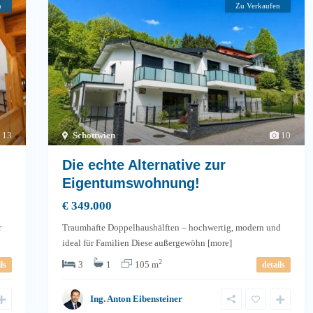
n
Zu Verkaufen
13
Schottwien
10
Die echte Alternative zur
Eigentumswohnung!
€ 349.000
r
Traumhafte Doppelhaushälften – hochwertig, modern und
ideal für Familien Diese außergewöhn
[more]
2
3
1
105 m
ls
details
Ing. Anton Eibensteiner