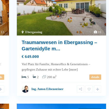
13
Ebergassing
16
Traumanwesen in Ebergassing –
Gartenidylle m...
€ 649.000
r
Viel Platz für Familie, Homeoffice & Generationen –
gepflegtes Zuhause mit echter Lebe
[more]
2
5
2
200 m
ls
details
Ing. Anton Eibensteiner