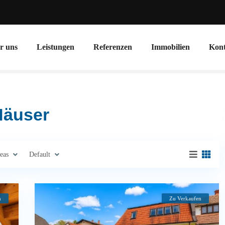
r uns
Leistungen
Referenzen
Immobilien
Kont
 Häuser
eas
Default
n
Zu Verkaufen