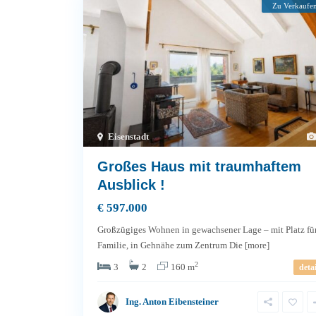
Zu Verkaufe
Eisenstadt
Großes Haus mit traumhaftem
Ausblick !
€ 597.000
Großzügiges Wohnen in gewachsener Lage – mit Platz fü
Familie, in Gehnähe zum Zentrum Die
[more]
2
3
2
160 m
detai
Ing. Anton Eibensteiner