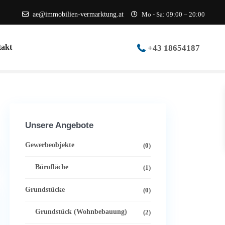
ae@immobilien-vermarktung.at
Mo - Sa: 09:00 – 20:00
akt
+43 18654187
Unsere Angebote
Gewerbeobjekte
(0)
Bürofläche
(1)
Grundstücke
(0)
Grundstück (Wohnbebauung)
(2)