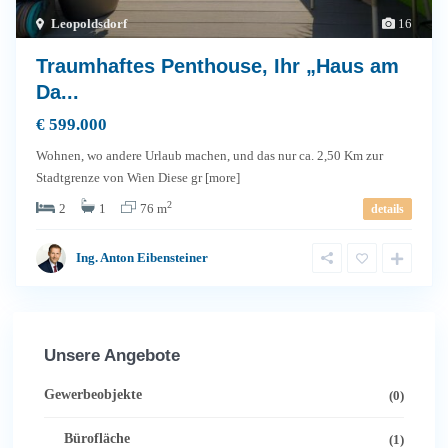
Leopoldsdorf
16
Traumhaftes Penthouse, Ihr „Haus am
Da...
€ 599.000
Wohnen, wo andere Urlaub machen, und das nur ca. 2,50 Km zur
Stadtgrenze von Wien Diese gr
[more]
2
2
1
76 m
details
Ing. Anton Eibensteiner
Unsere Angebote
Gewerbeobjekte
(0)
Bürofläche
(1)