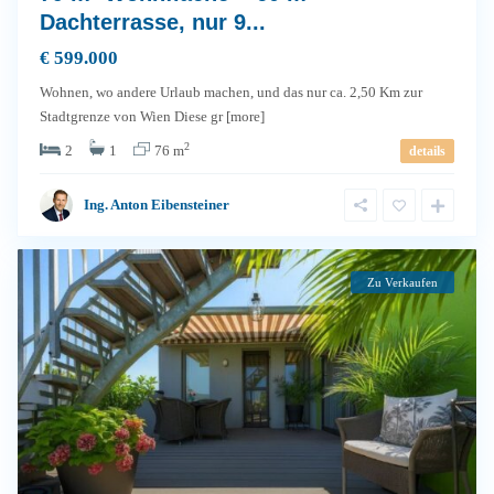
Dachterrasse, nur 9...
€ 599.000
Wohnen, wo andere Urlaub machen, und das nur ca. 2,50 Km zur
Stadtgrenze von Wien Diese gr
[more]
2
2
1
76 m
details
Ing. Anton Eibensteiner
Zu Verkaufen