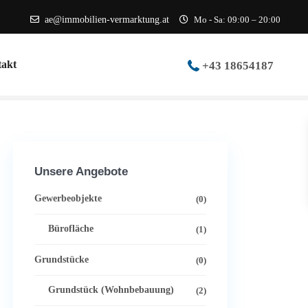
ae@immobilien-vermarktung.at
Mo - Sa: 09:00 – 20:00
akt
+43 18654187
Unsere Angebote
Gewerbeobjekte
(0)
Bürofläche
(1)
Grundstücke
(0)
Grundstück (Wohnbebauung)
(2)