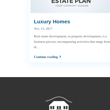
Luxury Homes
Nov. 15, 2017
Real estate development, or property development, is a
business process, encompassing activities that range from
th
...
Continue reading