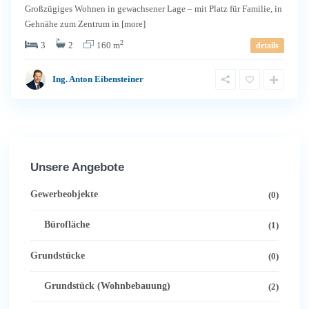
Großzügiges Wohnen in gewachsener Lage – mit Platz für Familie, in
Gehnähe zum Zentrum in
[more]
2
3
2
160 m
details
Ing. Anton Eibensteiner
Unsere Angebote
Gewerbeobjekte
(0)
Bürofläche
(1)
Grundstücke
(0)
Grundstück (Wohnbebauung)
(2)