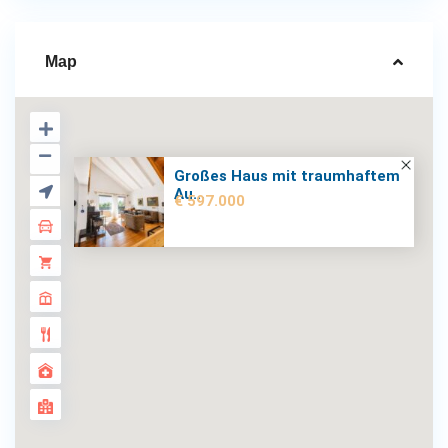
Map
Großes Haus mit traumhaftem
Au...
€ 597.000