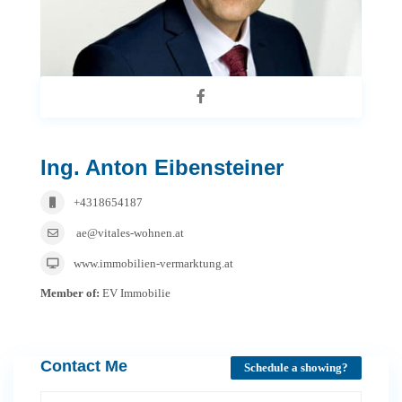
Ing. Anton Eibensteiner
+4318654187
ae@vitales-wohnen.at
www.immobilien-vermarktung.at
Member of:
EV Immobilie
Contact Me
Schedule a showing?