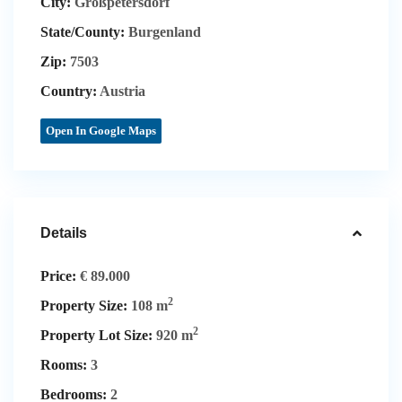
City:
Großpetersdorf
State/County:
Burgenland
Zip:
7503
Country:
Austria
Open In Google Maps
Details
Price:
€ 89.000
2
Property Size:
108 m
2
Property Lot Size:
920 m
Rooms:
3
Bedrooms:
2