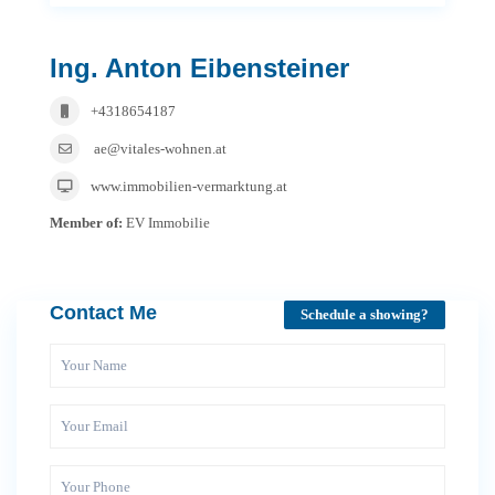
Ing. Anton Eibensteiner
+4318654187
ae@vitales-wohnen.at
www.immobilien-vermarktung.at
Member of:
EV Immobilie
Contact Me
Schedule a showing?