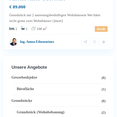
€ 89.000
Grundstück mit 2 sanierungsbedürftigen Wohnhäusern Wer hätte
nicht gerne zwei Wohnhäuser i
[more]
2
2
1
108 m
details
Ing. Anton Eibensteiner
Unsere Angebote
Gewerbeobjekte
(0)
Bürofläche
(1)
Grundstücke
(0)
Grundstück (Wohnbebauung)
(2)