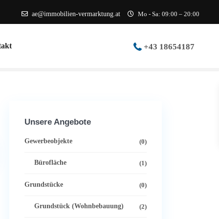
ae@immobilien-vermarktung.at
Mo - Sa: 09:00 – 20:00
akt
+43 18654187
Unsere Angebote
Gewerbeobjekte
(0)
Bürofläche
(1)
Grundstücke
(0)
Grundstück (Wohnbebauung)
(2)