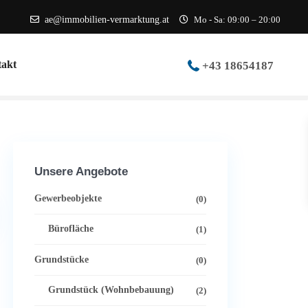
ae@immobilien-vermarktung.at
Mo - Sa: 09:00 – 20:00
akt
+43 18654187
Unsere Angebote
Gewerbeobjekte
(0)
Bürofläche
(1)
Grundstücke
(0)
Grundstück (Wohnbebauung)
(2)