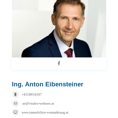
Ing. Anton Eibensteiner
+4318654187
ae@vitales-wohnen.at
www.immobilien-vermarktung.at