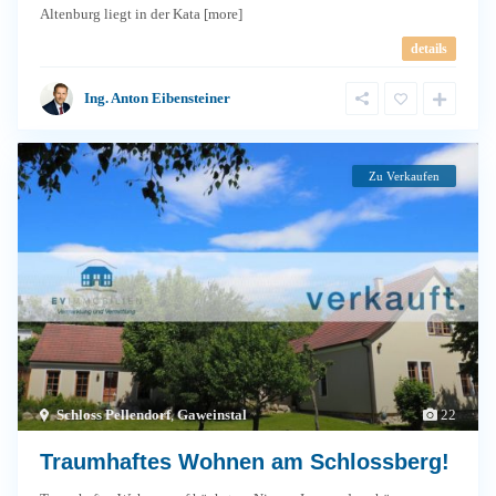
Altenburg liegt in der Kata
[more]
details
Ing. Anton Eibensteiner
Zu Verkaufen
Schloss Pellendorf
,
Gaweinstal
22
Traumhaftes Wohnen am Schlossberg!