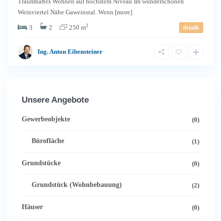
Traumhaftes Wohnen auf höchstem Niveau Im wunderschönen
Weinviertel Nähe Gaweinstal. Wenn
[more]
2
3
2
250 m
details
Ing. Anton Eibensteiner
Unsere Angebote
Gewerbeobjekte
(0)
Bürofläche
(1)
Grundstücke
(0)
Grundstück (Wohnbebauung)
(2)
Häuser
(0)