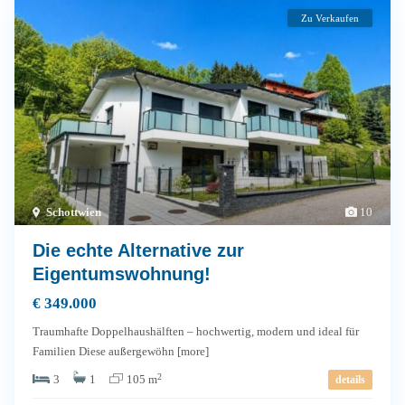
Zu Verkaufen
Schottwien
10
Die echte Alternative zur
Eigentumswohnung!
€ 349.000
Traumhafte Doppelhaushälften – hochwertig, modern und ideal für
Familien Diese außergewöhn
[more]
2
3
1
105 m
details