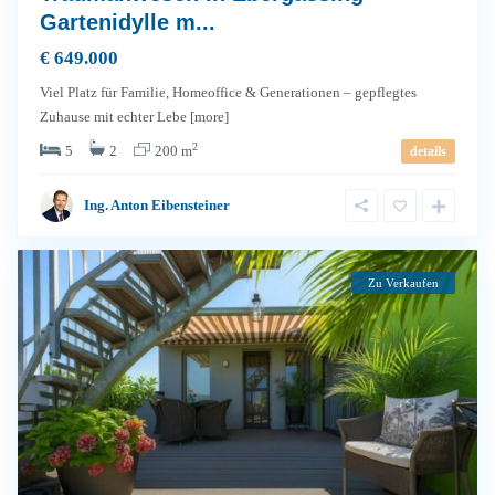
Gartenidylle m...
€ 649.000
Viel Platz für Familie, Homeoffice & Generationen – gepflegtes
Zuhause mit echter Lebe
[more]
2
5
2
200 m
details
Ing. Anton Eibensteiner
Zu Verkaufen