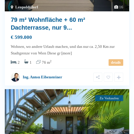
Leopoldsdorf
16
79 m² Wohnfläche + 60 m²
Dachterrasse, nur 9...
€ 599.000
Wohnen, wo andere Urlaub machen, und das nur ca. 2,50 Km zur
Stadtgrenze von Wien Diese gr
[more]
2
2
1
76 m
details
Ing. Anton Eibensteiner
Zu Verkaufen